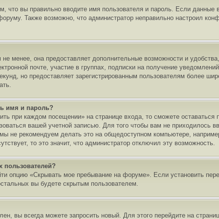
ом, что вы правильно вводите имя пользователя и пароль. Если данные 
 форуму. Также возможно, что администратор неправильно настроил ко
 не менее, она предоставляет дополнительные возможности и удобства,
ектронной почте, участие в группах, подписки на получение уведомлен
 секунд, но предоставляет зарегистрированным пользователям более ши
ать.
ь имя и пароль?
ить при каждом посещении» на странице входа, то сможете оставаться 
ьзоваться вашей учетной записью. Для того чтобы вам не приходилось в
 мы не рекомендуем делать это на общедоступном компьютере, например 
тствует, то это значит, что администратор отключил эту возможность.
ых пользователей?
йти опцию «Скрывать мое пребывание на форуме». Если установить пер
остальных вы будете скрытым пользователем.
лен, вы всегда можете запросить новый. Для этого перейдите на страни