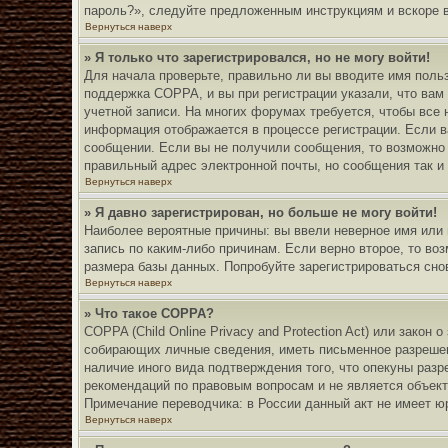
пароль?», следуйте предложенным инструкциям и вскоре 
Вернуться наверх
» Я только что зарегистрировался, но не могу войти!
Для начала проверьте, правильно ли вы вводите имя польз
поддержка COPPA, и вы при регистрации указали, что вам 
учетной записи. На многих форумах требуется, чтобы все 
информация отображается в процессе регистрации. Если в
сообщении. Если вы не получили сообщения, то возможно 
правильный адрес электронной почты, но сообщения так и
Вернуться наверх
» Я давно зарегистрирован, но больше не могу войти!
Наиболее вероятные причины: вы ввели неверное имя или 
запись по каким-либо причинам. Если верно второе, то в
размера базы данных. Попробуйте зарегистрироваться снов
Вернуться наверх
» Что такое COPPA?
COPPA (Child Online Privacy and Protection Act) или зако
собирающих личные сведения, иметь письменное разрешен
наличие иного вида подтверждения того, что опекуны раз
рекомендаций по правовым вопросам и не является объек
Примечание переводчика: в России данный акт не имеет ю
Вернуться наверх