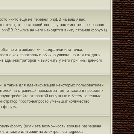
осто никто еще не перевел phpBB на ваш язык.
ществует, то не стесняйтесь — у вас имеется прекрасная
phpBB (ссылка на него находится внизу страниц форума).
обычно это звёздочки, квадратики или точки,
вестно как «аватара» и обычно уникально для каждого
из администраторов и выяснить у него причины данного
, а также для идентификации некоторых пользователей.
телей на страницах просмотра тем, а также в профилях
злоупотребляйте отправкой ненужных и бессмысленных
нистратор просто-напросто уменьшит количество
ра форума.
товую форму (если эта возможность вообще разрешена
и, а также для защиты электронных адресов