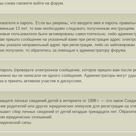
вы снова сможете войти на форум.
ователя и пароль. Если вы уверены, что вводите имя и пароль правильн
меньше 13 лет, то вам необходимо следовать полученным инструкциям. Е
новые пользователи были активированы самостоятельно, либо администра
ам пришло сообщение на указанный вами при регистрации адрес электро
вы указали неправильный адрес при регистрации, либо он заблокирован
 не получили, то обратитесь за помощью к администратору форума.
пароль (проверьте электронное сообщение, которое пришло вам после р
озможно вы не написали ни одного сообщения. Администраторы могут уд
а и принять активное участие в дискуссиях.
н о защите личных сведений детей в интернете от 1998 г. — это закон Со
ие родителей или других юридических опекунов для регистрации на эти
решают сбор личных сведений от детей младше тринадцати лет. Обратите
том юридических отношений.
ридической силы.