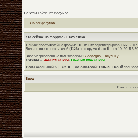
На этом сайте нет форумов.
Список форумов
Кто сейчас на форуме - Статистика
Сейчас посетителей на форуме:
16
, из них зарегистрированных: 2, 0
Больше всего посетителей (
1126
) на форуме было Вт ноя 10, 2015 3:5
Зарегистрированные пользователи:
BuddyZgub
,
Cadyguicy
Легенда ::
Администраторы
,
Главные модераторы
Всего сообщений:
0
| Тем:
0
| Пользователей:
178514
| Новый пользов
Вход
Имя пользов