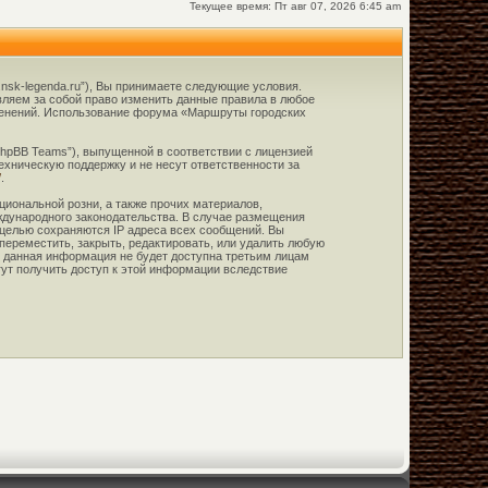
Текущее время: Пт авг 07, 2026 6:45 am
.nsk-legenda.ru”), Вы принимаете следующие условия.
вляем за собой право изменить данные правила в любое
зменений. Использование форума «Маршруты городских
phpBB Teams”), выпущенной в соответствии с лицензией
ехническую поддержку и не несут ответственности за
/
.
циональной розни, а также прочих материалов,
ждународного законодательства. В случае размещения
 целью сохраняются IP адреса всех сообщений. Вы
переместить, закрыть, редактировать, или удалить любую
я, данная информация не будет доступна третьим лицам
гут получить доступ к этой информации вследствие