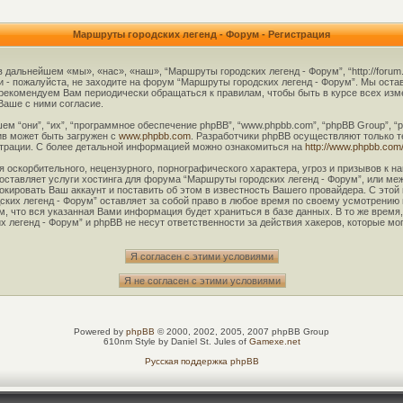
Маршруты городских легенд - Форум - Регистрация
 дальнейшем «мы», «нас», «наш», “Маршруты городских легенд - Форум”, “http://forum
и - пожалуйста, не заходите на форум “Маршруты городских легенд - Форум”. Мы оста
ы рекомендуем Вам периодически обращаться к правилам, чтобы быть в курсе всех и
Ваше с ними согласие.
 “они”, “их”, “программное обеспечение phpBB”, “www.phpbb.com”, “phpBB Group”, “
ив может быть загружен с
www.phpbb.com
. Разработчики phpBB осуществляют только т
трации. С более детальной информацией можно ознакомиться на
http://www.phpbb.com
оскорбительного, нецензурного, порнографического характера, угроз и призывов к на
ставляет услуги хостинга для форума “Маршруты городских легенд - Форум”, или ме
ировать Ваш аккаунт и поставить об этом в известность Вашего провайдера. С этой
ких легенд - Форум” оставляет за собой право в любое время по своему усмотрению 
м, что вся указанная Вами информация будет храниться в базе данных. В то же врем
 легенд - Форум” и phpBB не несут ответственности за действия хакеров, которые мо
Powered by
phpBB
© 2000, 2002, 2005, 2007 phpBB Group
610nm Style by Daniel St. Jules of
Gamexe.net
Русская поддержка phpBB